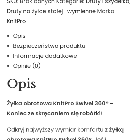
SKU:
Brak danych
Kategorie:
Druty i szydełka
,
Druty na żyłce stałej i wymienne
Marka:
KnitPro
Opis
Bezpieczeństwo produktu
Informacje dodatkowe
Opinie (0)
Opis
Żyłka obrotowa KnitPro Swivel 360° –
Koniec ze skręcaniem się robótki!
Odkryj najwyższy wymiar komfortu
z żyłką
obrotową KnitPro Swivel 360°
. Jeśli