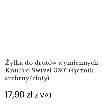
Żyłka do drutów wymiennych
KnitPro Swivel 360° (łącznik
srebrny/złoty)
17,90
zł
z VAT