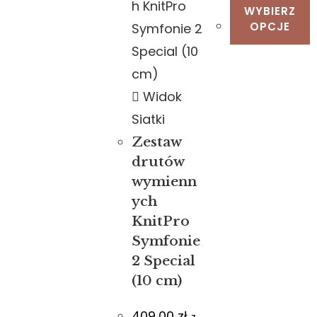
WYBIERZ
OPCJE
Widok
Siatki
Zestaw
drutów
wymienn
ych
KnitPro
Symfonie
2 Special
(10 cm)
409,00
zł
z