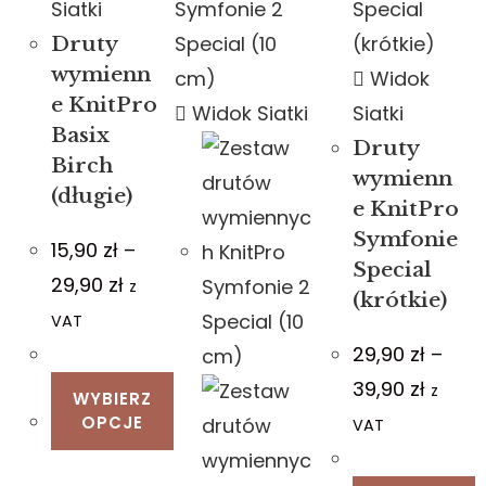
Siatki
Druty
wymienn
Widok
e KnitPro
Widok Siatki
Siatki
Basix
Druty
Birch
wymienn
(długie)
e KnitPro
Symfonie
15,90
zł
–
Special
29,90
zł
z
(krótkie)
VAT
29,90
zł
–
39,90
zł
z
WYBIERZ
OPCJE
VAT