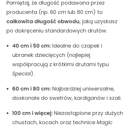
Pamiętaj, że długość podawana przez
producenta (np. 60 cm lub 80 cm) to
całkowita długość obwodu
, jaką uzyskasz
po dokręceniu standardowych drutów.
40 cm i 50 cm:
Idealne do czapek i
ubranek dziecięcych (najlepiej
współpracują z krótkimi drutami typu
Special
).
60 cm i 80 cm:
Najbardziej uniwersalne,
doskonałe do swetrów, kardiganów i szali.
100 cm i więcej:
Niezastąpione przy dużych
chustach, kocach oraz technice
Magic