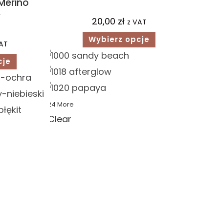
Merino
w
20,00
zł
z VAT
Wybierz opcje
AT
cje
+24 More
Clear