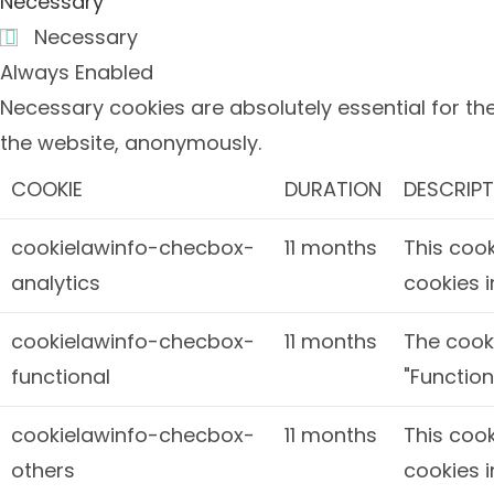
Necessary
Necessary
Always Enabled
Necessary cookies are absolutely essential for the
the website, anonymously.
COOKIE
DURATION
DESCRIPT
cookielawinfo-checbox-
11 months
This cook
analytics
cookies i
cookielawinfo-checbox-
11 months
The cooki
functional
"Function
cookielawinfo-checbox-
11 months
This cook
others
cookies i