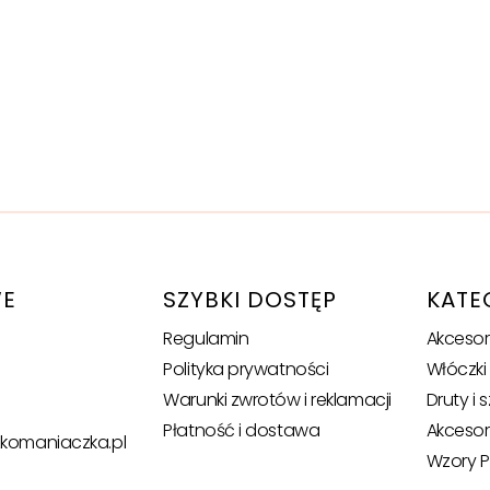
WE
SZYBKI DOSTĘP
KATE
Regulamin
Akcesor
Polityka prywatności
Włóczki
Warunki zwrotów i reklamacji
Druty i 
Płatność i dostawa
Akcesor
zkomaniaczka.pl
Wzory P