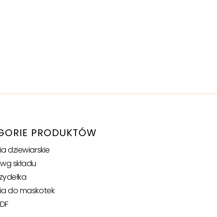
GORIE PRODUKTÓW
ia dziewiarskie
 wg składu
szydełka
ia do maskotek
DF