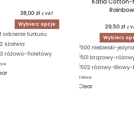
Katia Cotton-
Rainbo
38,00
zł
z VAT
Wybierz opcje
29,50
zł
z V
Wybierz op
ore
ear
+3 More
Clear