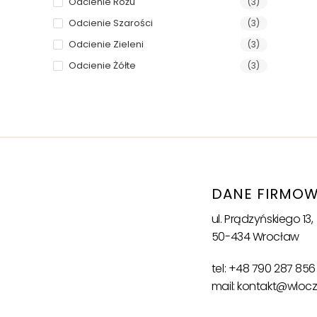
Odcienie Różu
(3)
Odcienie Szarości
(3)
Odcienie Zieleni
(3)
Odcienie Żółte
(3)
DANE FIRMO
ul. Prądzyńskiego 13,
50-434 Wrocław
tel: +48 790 287 856
mail: kontakt@wloc