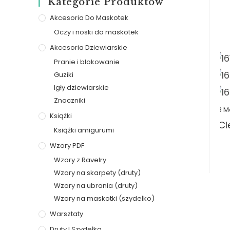
Kategorie Produktów
Akcesoria Do Maskotek
Oczy i noski do maskotek
Akcesoria Dziewiarskie
Pranie i blokowanie
Guziki
Igły dziewiarskie
Znaczniki
+8 M
Książki
Cl
Książki amigurumi
Wzory PDF
Wzory z Ravelry
Wzory na skarpety (druty)
Wzory na ubrania (druty)
Wzory na maskotki (szydełko)
Warsztaty
Druty I Szydełka