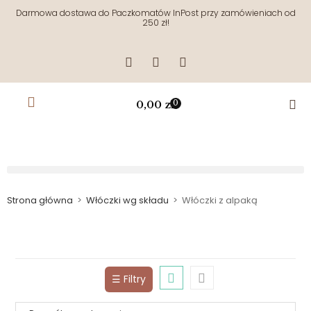
Darmowa dostawa do Paczkomatów InPost przy zamówieniach od
250 zł!
0,00
zł
0
Strona główna
>
Włóczki wg składu
>
Włóczki z alpaką
☰ Filtry