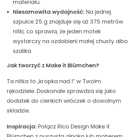
materiału.
Niesamowita wydajność:
Na jednej
szpulce 25 g znajduje się aż 375 metrów
nitki, co sprawia, że jeden motek
wystarczy na ozdobieni małej chusty albo
szalika
Jak tworzyć z Make it Blümchen?
Ta nitka to „kropka nad i” w Twoim
rękodziele. Doskonale sprawdza się jako
dodatek do cienkich włóczek o dowolnym
składzie.
Inspiracja:
Połącz Rico Design Make it
Blümchen z puszystą alpaką lub moherem,