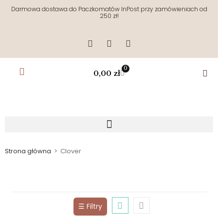
Darmowa dostawa do Paczkomatów InPost przy zamówieniach od
250 zł!
0
0,00
zł
Strona główna
>
Clover
☰ Filtry