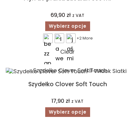
69,90
zł
z VAT
Wybierz opcje
+2 More
Clear
Widok Siatki
Szydełko Clover Soft Touch
17,90
zł
z VAT
Wybierz opcje