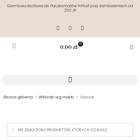
Darmowa dostawa do Paczkomatów InPost przy zamówieniach od
250 zł!
0
0,00
zł
Strona główna
>
Włóczki wg marki
>
Gazzal
NIE ZNALEZIONO PRODUKTÓW, KTÓRYCH SZUKASZ.