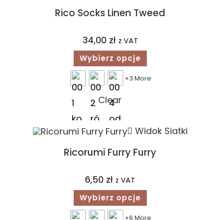
Rico Socks Linen Tweed
34,00
zł
z VAT
Wybierz opcje
+3 More
Clear
Widok Siatki
Ricorumi Furry Furry
6,50
zł
z VAT
Wybierz opcje
+6 More