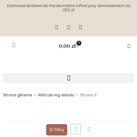
Darmowa dostawa do Paczkomatów InPost przy zamówieniach od
250 zł!
0
0,00
zł
Strona główna
>
Włóczki wg składu
>
Strona 3
☰ Filtry