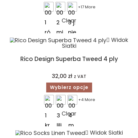
+17 More
Clear
Widok
Siatki
Rico Design Superba Tweed 4 ply
32,00
zł
z VAT
Wybierz opcje
+4 More
Clear
Widok Siatki