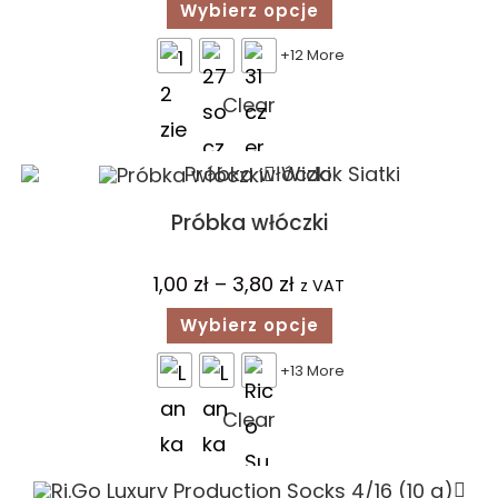
Wybierz opcje
+12 More
Clear
Widok Siatki
Próbka włóczki
1,00
zł
–
3,80
zł
z VAT
Wybierz opcje
+13 More
Clear